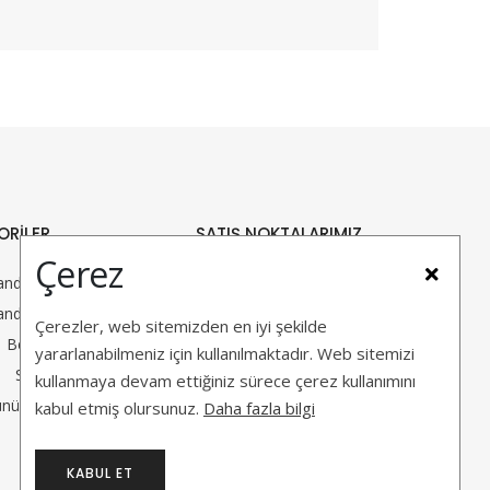
ORİLER
SATIŞ NOKTALARIMIZ
Çerez
andalye
Bursa Nilüfer (Merkez)
andalye
Balıkesir Edremit
Çerezler, web sitemizden en iyi şekilde
Berjer
yararlanabilmeniz için kullanılmaktadır. Web sitemizi
Sedir
kullanmaya devam ettiğiniz sürece çerez kullanımını
nü Gör
kabul etmiş olursunuz.
Daha fazla bilgi
KABUL ET